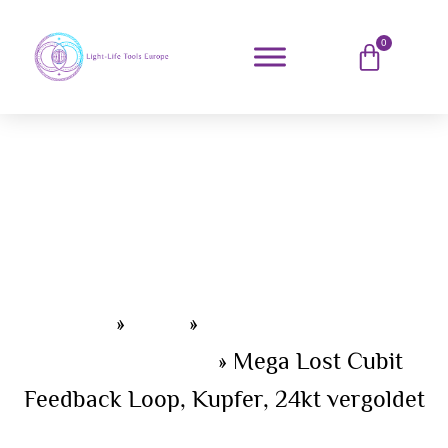
0
Home
»
Shop
»
Energieschlaufen /
Feedback Loops
»
Mega Lost Cubit
Feedback Loop, Kupfer, 24kt vergoldet