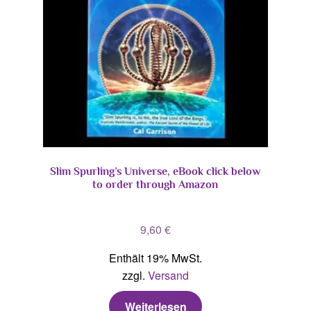
Slim Spurling’s Universe, eBook click below
to order through Amazon
9,60
€
Enthält 19% MwSt.
zzgl.
Versand
Weiterlesen