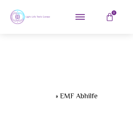
0
Home
»
EMF Abhilfe