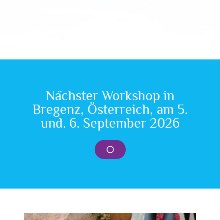
Slim Spurling's
Nächster Workshop in
Bregenz, Österreich, am 5.
und. 6. September 2026
Light-Life Tools