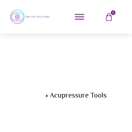
0
Home
»
Acupressure Tools