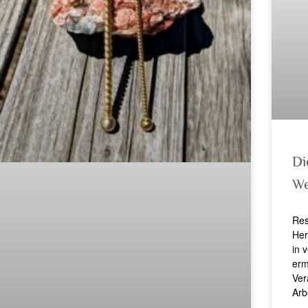
Di
We
Res
Her
in 
erm
Ver
Arb