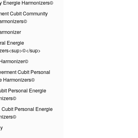
 Energie Harmonizers©
ent Cubit Community
armonizers©
armonizer
ural Energie
zers<sup>©</sup>
 Harmonizer©
rment Cubit Personal
e Harmonizers©
ubit Personal Energie
nizers©
 Cubit Personal Energie
nizers©
gy