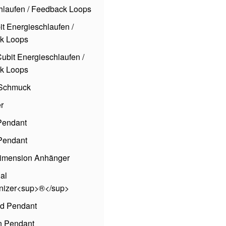
hlaufen / Feedback Loops
it Energieschlaufen /
k Loops
ubit Energieschlaufen /
k Loops
e Schmuck
r
Pendant
Pendant
imension Anhänger
al
nizer<sup>®</sup>
d Pendant
n Pendant