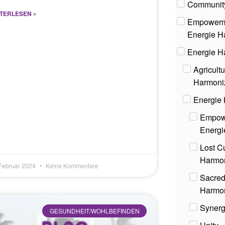
Community
TERLESEN »
Empowerm
Energie H
Energie H
Agricult
Harmoni
Energie
Empowe
Energi
Lost C
Harmo
 Februar 2024
Keine Kommentare
Sacred
Harmo
Syner
GESUNDHEIT/WOHLBEFINDEN