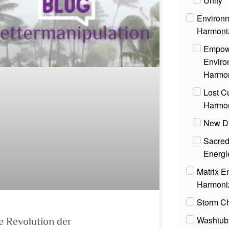
Unity
Environm
Harmoni
Empow
Enviro
Harmo
Lost C
Harmo
New D
Sacred
Energi
Matrix E
Harmoni
Storm C
Washtub
e Revolution der