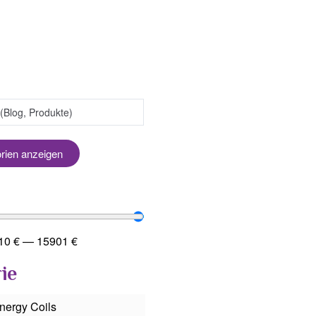
orien anzeigen
10
€
—
15901
€
ie
nergy Coils