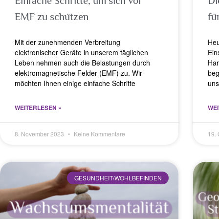
Einfache Schritte, um sich vor
Di
EMF zu schützen
fü
Mit der zunehmenden Verbreitung
Heu
elektronischer Geräte in unserem täglichen
Ein
Leben nehmen auch die Belastungen durch
Har
elektromagnetische Felder (EMF) zu. Wir
beg
möchten Ihnen einige einfache Schritte
uns
WEITERLESEN »
WEI
8. November 2023
Keine Kommentare
19.
GESUNDHEIT/WOHLBEFINDEN