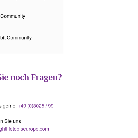
t Community
bit Community
ie noch Fragen?
s gerne:
+49 (0)8025 / 99
en Sie uns
ghtlifetoolseurope.com