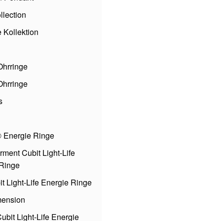
lection
 Kollektion
Ohrringe
hrringe
s
® Energie Ringe
ent Cubit Light-Life
 Ringe
it Light-Life Energie Ringe
ension
ubit Light-Life Energie