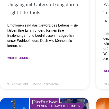
Umgang mit Unterstützung durch
We
Light Life Tools
To
na
Emotionen sind das Gewürz des Lebens – sie
färben ihre Erfahrungen, formen ihre
Inm
Beziehungen und beeinflussen maßgeblich
gep
unser Wohlbefinden. Doch wie können sie
Kli
lernen, sie
erö
Wet
WEITERLESEN »
die
WEI
9. Februar 2024
Keine Kommentare
19.
GESUNDHEIT/WOHLBEFINDEN