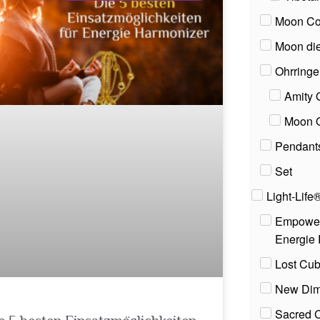
Moon Col
Moon die
Ohrringe
Amity 
Moon O
Pendant
Set
Light-Life
Empowerm
Energie
Lost Cub
New Dim
Sacred C