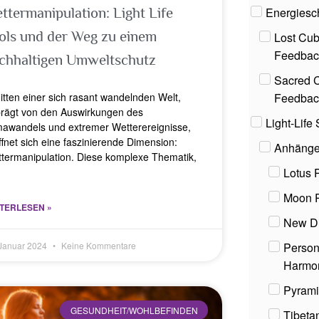
Energiesc
ttermanipulation: Light Life
ols und der Weg zu einem
Lost Cub
Feedbac
chhaltigen Umweltschutz
Sacred C
Feedbac
itten einer sich rasant wandelnden Welt,
rägt von den Auswirkungen des
Light-Lif
mawandels und extremer Wetterereignisse,
ffnet sich eine faszinierende Dimension:
Anhänge
termanipulation. Diese komplexe Thematik,
Lotus 
Moon 
TERLESEN »
New D
Person
 Januar 2024
Keine Kommentare
Harmo
Pyrami
GESUNDHEIT/WOHLBEFINDEN
Tibeta