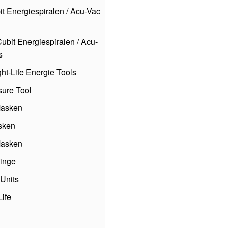
it Energiespiralen / Acu-Vac
ubit Energiespiralen / Acu-
s
ht-Life Energie Tools
ure Tool
asken
sken
asken
inge
Units
Life