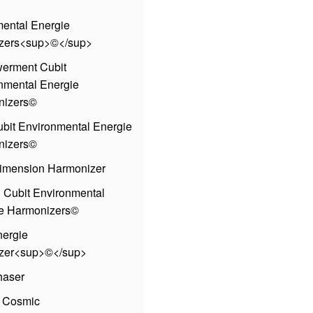
ental Energie
zers<sup>©</sup>
erment Cubit
nmental Energie
nizers©
ubit Environmental Energie
nizers©
imension Harmonizer
 Cubit Environmental
e Harmonizers©
nergie
zer<sup>©</sup>
haser
 Cosmic