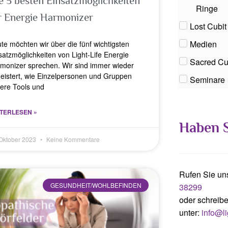
e 5 besten Einsatzmöglichkeiten
Ringe
r Energie Harmonizer
Lost Cubi
Medien
te möchten wir über die fünf wichtigsten
satzmöglichkeiten von Light-Life Energie
Sacred Cu
monizer sprechen. Wir sind immer wieder
eistert, wie Einzelpersonen und Gruppen
Seminare
ere Tools und
TERLESEN »
Haben S
 Oktober 2023
Keine Kommentare
Rufen Sie un
GESUNDHEIT/WOHLBEFINDEN
38299
oder schreib
unter:
info@li