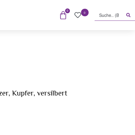
0
0
r, Kupfer, versilbert