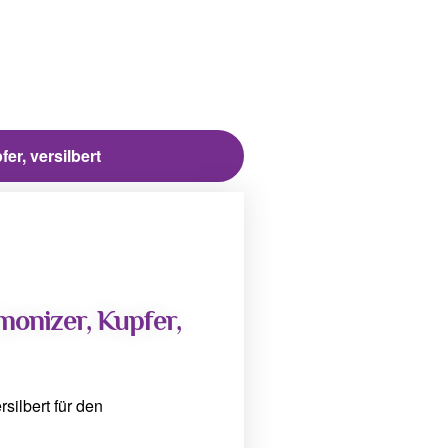
er, versilbert
monizer, Kupfer,
silbert für den