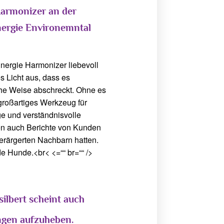
Harmonizer an der
nergie Environemntal
nergie Harmonizer liebevoll
es Licht aus, dass es
che Weise abschreckt. Ohne es
großartiges Werkzeug für
ige und verständnisvolle
en auch Berichte von Kunden
verärgerten Nachbarn hatten.
e Hunde.<br< <=““ br=““ />
ilbert scheint auch
ngen aufzuheben.