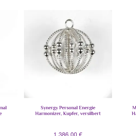
nal
Synergy Personal Energie
M
e
Harmonizer, Kupfer, versilbert
H
1.386,00
€