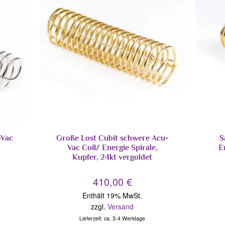
-Vac
Große Lost Cubit schwere Acu-
S
Vac Coil/ Energie Spirale,
E
Kupfer, 24kt vergoldet
410,00
€
Enthält 19% MwSt.
zzgl.
Versand
Lieferzeit: ca. 3-4 Werktage