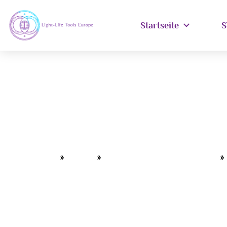
Startseite
S
Home
»
Shop
»
Acu-Vac Energy Coils