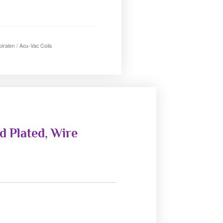
iralen / Acu-Vac Coils
d Plated, Wire