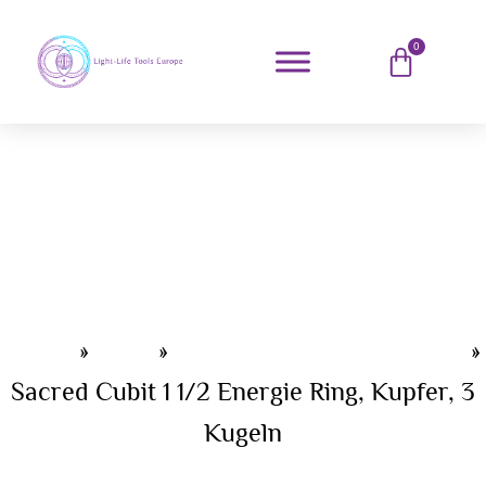
0
Home
»
Shop
»
Light-Life® Energie Ringe
»
Sacred Cubit 1 1/2 Energie Ring, Kupfer, 3
Kugeln