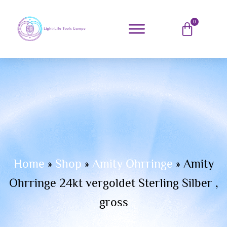
0
Home
»
Shop
»
Amity Ohrringe
»
Amity
Ohrringe 24kt vergoldet Sterling Silber ,
gross